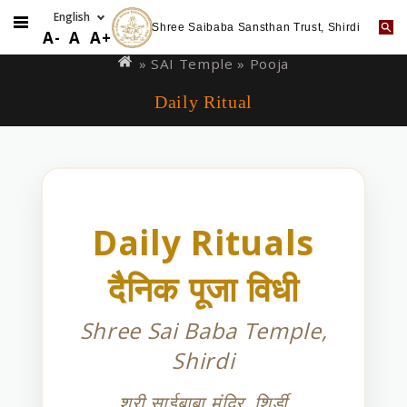
Shree Saibaba Sansthan Trust, Shirdi
Skip
You
A-
A
A+
to
are
»
SAI Temple
» Pooja
main
here
Daily Ritual
content
Daily Rituals
दैनिक पूजा विधी
Shree Sai Baba Temple,
Shirdi
श्री साईबाबा मंदिर, शिर्डी