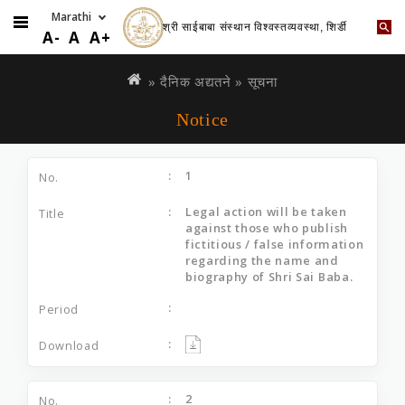
श्री साईबाबा संस्थान विश्वस्तव्यवस्था, शिर्डी
A-
A
A+
Skip
You
to
are
»
दैनिक अद्यतने
» सूचना
main
here
Notice
content
1
Legal action will be taken
against those who publish
fictitious / false information
regarding the name and
biography of Shri Sai Baba.
2