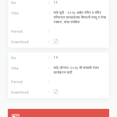
13
माहे जुलै - २०२६ अखेर मंदिर व मंदिर
परिसरात सापडलेल्‍या बिनधनी वस्‍तू व रोख
रक्‍कम, यांचा तपशिल
14
माहे-ऑगस्‍ट-२०२६ ची शताब्‍दी मंडप
कार्यक्रम यादी