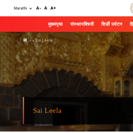
Skip
A-
A
A+
to
main
content
मुख्यपृष्ठ
संस्थानविषयी
शिर्डी पर्यटन
द
You
» »
Sai Leela
are
here
Sai Leela