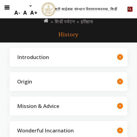
श्री साईबाबा संस्थान विश्वस्तव्यवस्था, शिर्डी
Skip
You
A-
A
A+
to
are
»
शिर्डी पर्यटन
» इतिहास
main
here
History
content
Introduction
Origin
Mission & Advice
Wonderful Incarnation