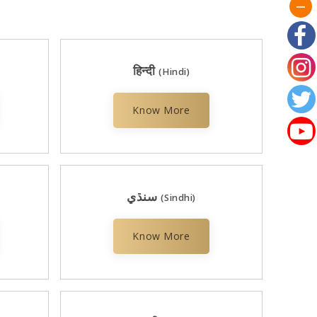
हिन्दी
(Hindi)
Know More
سنڌي
(Sindhi)
Know More