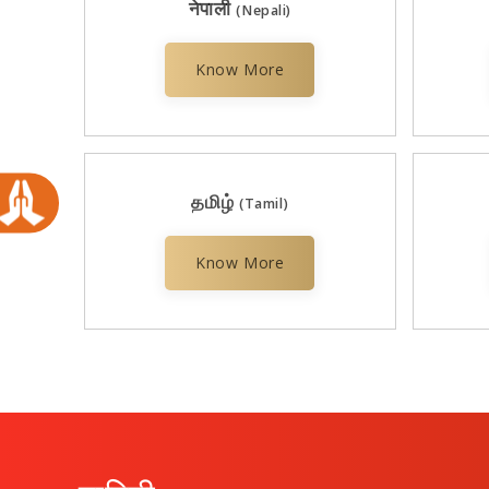
नेपाली
(Nepali)
Know More
தமிழ்
(Tamil)
Know More