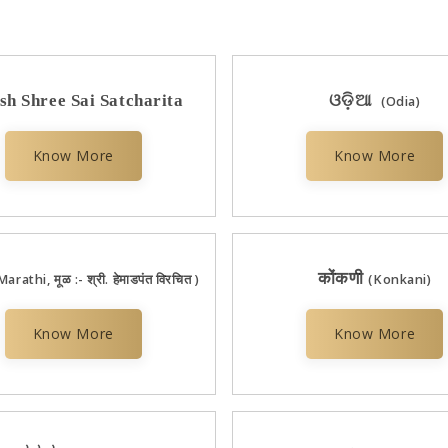
sh Shree Sai Satcharita
ଓଡ଼ିଆ
(Odia)
Know More
Know More
कोंकणी
Marathi, मूळ :- श्री. हेमाडपंत विरचित )
(Konkani)
Know More
Know More