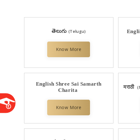
తెలుగు
Engli
(Telugu)
Know More
English Shree Sai Samarth
मराठी
(
Charita
Know More