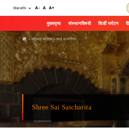
Skip
A-
A
A+
to
main
content
मुख्यपृष्ठ
संस्थानविषयी
शिर्डी पर्यटन
द
You
»
संस्थान साहित्य
» साई सत्चरित्र
are
here
Shree Sai Satcharita