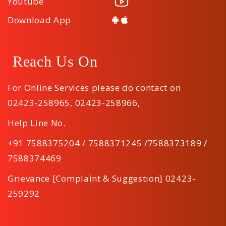
Youtube
Download App
Reach Us On
For Online Services please do contact on
02423-258965
,
02423-258966
,
Help Line No.
+91 7588375204 / 7588371245 /7588373189 /
7588374469
Grievance [Complaint & Suggestion] 02423-
259292