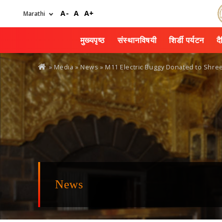
Skip
A-
A
A+
to
main
content
मुख्यपृष्ठ
संस्थानविषयी
शिर्डी पर्यटन
द
You
» Media »
News
» M11 Electric Buggy Donated to Shre
are
here
News