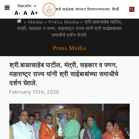
श्री साईबाबा संस्थान विश्वस्तव्यवस्था, शिर्डी
Skip
You
A-
A
A+
to
are
» Media »
Press Media
» श्री.बाळासाहे‍ब पाटील,
main
मंत्री, सहकार व पणन, महाराष्‍ट्र राज्‍य यांनी श्री साईबाबांच्या
here
content
समाधीचे दर्शन घेतले.
Press Media
श्री.बाळासाहे‍ब पाटील, मंत्री, सहकार व पणन,
महाराष्‍ट्र राज्‍य यांनी श्री साईबाबांच्या समाधीचे
दर्शन घेतले.
February 15th, 2020