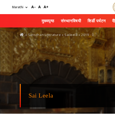
Skip
A-
A
A+
to
main
content
मुख्यपृष्ठ
संस्थानविषयी
शिर्डी पर्यटन
द
You
» Sansthan Literature »
Saileela
» 2019 - D
are
here
Sai Leela