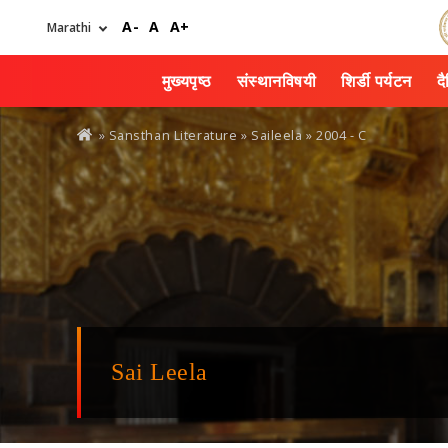
Skip
A-
A
A+
to
main
content
मुख्यपृष्ठ
संस्थानविषयी
शिर्डी पर्यटन
द
You
» Sansthan Literature »
Saileela
» 2004 - C
are
here
Sai Leela