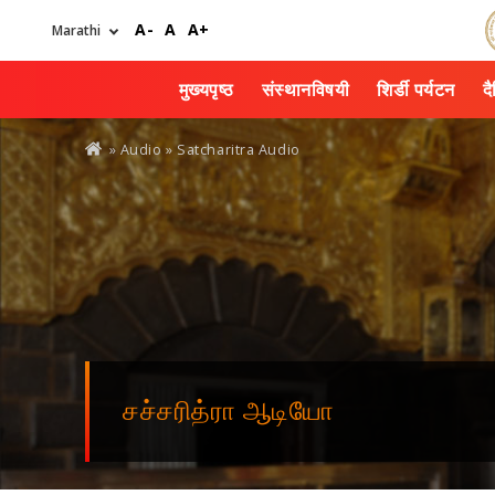
Skip
A-
A
A+
to
main
content
मुख्यपृष्ठ
संस्थानविषयी
शिर्डी पर्यटन
द
You
»
Audio
» Satcharitra Audio
are
here
சச்சரித்ரா ஆடியோ