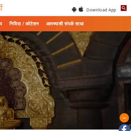
डी
Download App
ाप
निविदा / कोटेशन
आमच्याशी संपर्क साधा