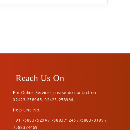
Reach Us On
For Online Services please do contact on
02423-258965
,
02423-258966
,
Help Line No.
+91 7588375204 / 7588371245 /7588373189 /
7588374469