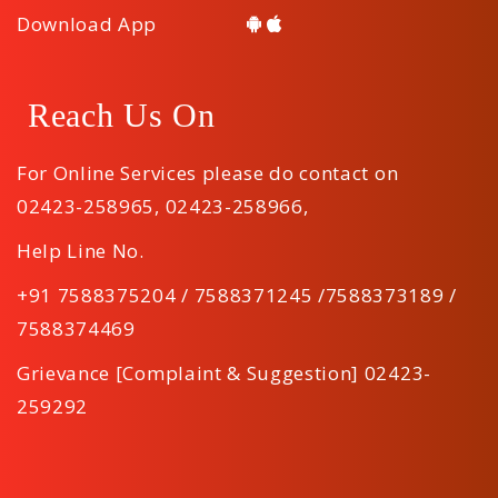
Download App
Reach Us On
For Online Services please do contact on
02423-258965
,
02423-258966
,
Help Line No.
+91 7588375204 / 7588371245 /7588373189 /
7588374469
Grievance [Complaint & Suggestion] 02423-
259292