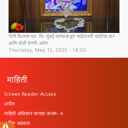
गोपी फिल्म्स प्रा. लि. मुंबई यांच्याकडून साईचरणी चांदीचा हार
आणि मोठी देणगी अर्पण
Thursday, May 15, 2025 - 18:30
माहिती
Screen Reader Access
अपील
माहिती अधिकार कायदा कलम- 4
वार्षिक अहवाल