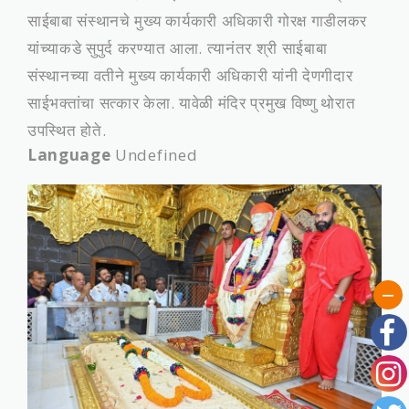
साईबाबा संस्‍थानचे मुख्‍य कार्यकारी अधिकारी गोरक्ष गाडीलकर
यांच्‍याकडे सुपुर्द करण्‍यात आला. त्‍यानंतर श्री साईबाबा
संस्‍थानच्‍या वतीने मुख्‍य कार्यकारी अधिकारी यांनी देणगीदार
साईभक्‍तांचा सत्‍कार केला. यावेळी मंदिर प्रमुख विष्‍णु थोरात
उपस्थित होते.
Language
Undefined