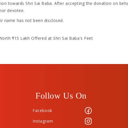
tion towards Shri Sai Baba. After accepting the donation on beha
onor devotee.
eir name has not been disclosed.
th ₹15 Lakh Offered at Shri Sai Baba's Feet
Follow Us On
Facebook
Instagram