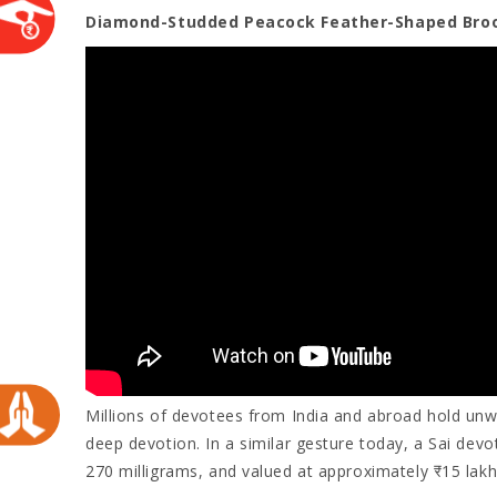
Diamond-Studded Peacock Feather-Shaped Brooc
​Millions of devotees from India and abroad hold unwa
deep devotion. In a similar gesture today, a Sai de
270 milligrams, and valued at approximately ₹15 lakh,