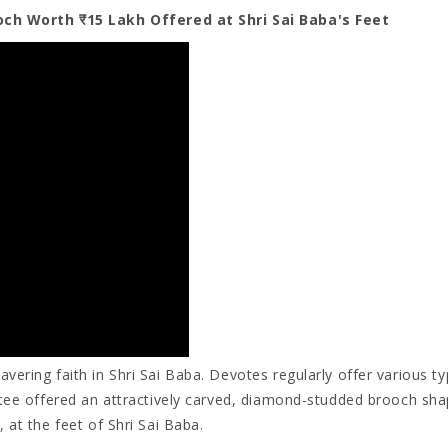
h Worth ₹15 Lakh Offered at Shri Sai Baba's Feet
vering faith in Shri Sai Baba. Devotes regularly offer various ty
votee offered an attractively carved, diamond-studded brooch sh
 at the feet of Shri Sai Baba.