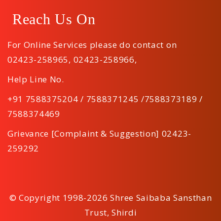
Reach Us On
For Online Services please do contact on
02423-258965
,
02423-258966
,
Help Line No.
+91 7588375204 / 7588371245 /7588373189 /
7588374469
Grievance [Complaint & Suggestion] 02423-
259292
© Copyright 1998-2026 Shree Saibaba Sansthan
Trust, Shirdi