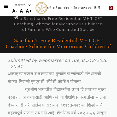
श्री साईबाबा संस्थान विश्वस्तव्यवस्था, शिर्डी
Skip
You
A-
A
A+
to
are
» Sansthan’s Free Residential MHT-CET
main
Coaching Scheme for Meritorious Children
here
content
of Farmers Who Committed Suicide
Sansthan’s Free Residential MHT-CET
Coaching Scheme for Meritorious Children of
Submitted by
webmaster
on Tue, 05/12/2026
- 20:41
आत्महत्याग्रस्त शेतकऱ्यांच्या गुणवंत पाल्यांसाठी संस्थानची
मोफत निवासी एमएचटी-सीईटी कोचिंग योजना
ग्रामीण भागातील विद्यार्थ्यांना उच्च शिक्षणाच्या मुख्य
प्रवाहात आणण्यासाठी आणि त्यांच्या शैक्षणिक प्रगतीला चालना
देण्यासाठी श्री साईबाबा संस्थान विश्वस्तव्यवस्था, शिर्डी यांनी
महत्त्वपूर्ण पाऊल उचलले आहे. शैक्षणिक वर्ष २०२५-२६ पासून