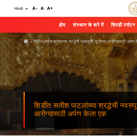
Skip
A-
A
A+
to
main
content
होम
संस्थान के बारे में
शिरडी पर्यटन
You
» शिर्डीत सतीश पाटलांच्या श्रद्धेची नवसपूर्ती: मुलीच्या आरोग्यासाठी अर्पण
are
here
शिर्डीत सतीश पाटलांच्या श्रद्धेची नवसपूर्
आरोग्यासाठी अर्पण केला एक