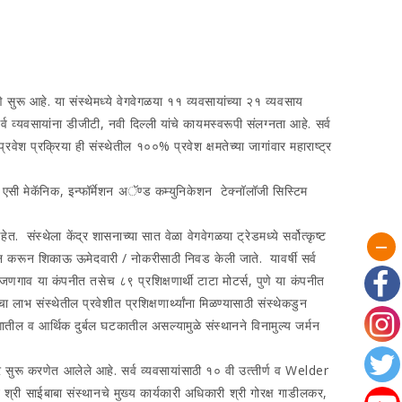
सुरू आहे. या संस्‍थेमध्‍ये वेगवेगळया ११ व्‍यवसायांच्‍या २१ व्‍यवसाय
‍यवसायांना डीजीटी, नवी दिल्‍ल‍ी यांचे कायमस्‍वरूपी संलग्‍नता आहे. सर्व
वेश प्रक्रिया ही संस्‍थेतील १००% प्रवेश क्षमतेच्‍या जागांवार महाराष्‍ट्र
ेकॅनिक, इन्‍फॉर्मेशन अॅण्‍ड कम्‍युनिकेशन टेक्‍नॉलॉजी सिस्टिम
स्‍थेला केंद्र शासनाच्‍या सात वेळा वेगवेगळया ट्रेडमध्‍ये सर्वोत्‍कृष्‍ट
 आयोजन करून शिकाऊ ऊमेदवारी / नोकरीसाठी निवड केली जाते. यावर्षी सर्व
ंजणगाव या कंपनीत तसेच ८९ प्रशिक्षणार्थी टाटा मोटर्स, पुणे या कंपनीत
ाभ संस्‍थेतील प्रवेशीत प्रशिक्षणार्थ्‍यांना मिळण्‍यासाठी संस्‍थेकडुन
 भागातील व आर्थिक दुर्बल घटकातील असल्‍यामुळे संस्‍थानने विनामुल्‍य जर्मन
ुरू करणेत आलेले आहे. सर्व व्‍यवसायांसाठी १० वी उत्‍त‍ीर्ण व Welder
ाहन श्री साईबाबा संस्‍थानचे मुख्‍य कार्यकारी अधिकारी श्री गोरक्ष गाडीलकर,