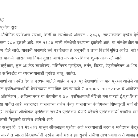
46
 प्रवेश सुरू
द्योगिक प्रशिक्षण संस्‍था, शिर्डी या संस्‍थेमध्‍ये ऑगस्‍ट - २०२६ सत्राकरीता प्रवेश देणे 
मता २८० इतकी आहे. सन १९८४ साली संस्‍थेची स्‍थापना झालेली आहे. या संस्‍थेमधील सर्व व्
 दिले जाते. याकामी असणारे सर्व प्रशिक्षक हे अनुभवी व उच्‍च विद्याविभूषित आहेत. सर्व प्र
जातात याकामी शासनाच्‍या नियमानुसार अत्‍यंत माफक प्रशिक्षण शुल्‍क आकारले जाते.
, टूल अॅण्‍ड डायमेकर, मशिनिस्‍ट ग्राईंडर, टर्नर, फिटर, रेफ्रीजरेशन अॅण्‍ड एसी म
्रामिंग असिस्‍टंट या व्‍यवसायासाठी प्रवेश चालू आहेत.
र्थी आजपर्यंत देशात प्रथम आलेले आहेत व २३ प्रशिक्षणार्थी राज्‍यात प्रथम आलेले आहेत. सं
संस्‍थेतील प्रशिक्षणार्थ्‍याची वेगवेगळया नामांकित कंपन्‍यामध्‍ये Campus Interview चे
 ऑटोमेशन , अहिल्‍यानगर या कंपनीत व ४० प्रशिक्षणार्थी मॅशिओ गॅस पारडो इं.प्रा.लि.रा
ीत आहे. महाराष्‍ट्र शासनाच्‍या तसेच केंद्र शासनाच्‍या वेगवेगळया शिष्‍यवृत्‍ती याजेनांचा ल
तो. श्री साईबाबा औद्योगिक प्रशिक्षण संस्‍थेत प्रशिक्षण घेणारे बरेचसे प्रशिक्षणार्थी ग्रामीण
क्षकाची नियुक्‍ती करणेत आलेली आहे.
सुन दि. २१ मे२०२६ पासून ऑनलाईन प्रवेश अर्ज भरण्‍यासाठी मदत व मार्गदर्शन केंद्र स
री जास्‍तीत जास्‍त विदयार्थ्‍यानी प्रवेश अर्ज भरून ह्या सुवर्ण संधीचा लाभ घ्‍यावा असे आव