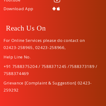
Download App
Reach Us On
For Online Services please do contact on
02423-258965
,
02423-258966
,
Help Line No.
+91 7588375204 / 7588371245 /7588373189 /
7588374469
Grievance [Complaint & Suggestion] 02423-
259292