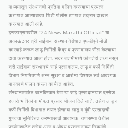
माध्यमातून संस्थानची प्रतिमा मलिन करण्याचा प्रयत्न
करण्यात आल्याबाबत शिर्डी पोलीस ठाण्यात तक्रार दाखल
करण्यात आली आहे.
इन्स्टाग्रामवरील "24 News Marathi Official" या
अकाऊंटवर श्री साईबाबा संस्थानविरोधात एफडीएने मोठी
कारवाई करून लाडू निर्मिती केंद्र व प्रसादालय सील केल्याचा
दावा करण्यात आला होता. सदर बातमीमध्ये कोणतेही तथ्य नसून
श्री साईबाबा संस्थानचे साई प्रसादालय, लाडू व बर्फी निर्मिती
विभाग नियमितपणे अन्न सुरक्षा व आरोग्य विषयक सर्व आवश्यक
मानकांचे पालन करून कार्यरत आहेत.
संस्थानामार्फत चालविण्यात येणाऱ्या साई प्रसादालयात दररोज
हजारो भाविकांना मोफत प्रसाद भोजन दिले जाते. तसेच लाडू व
बर्फी निर्मिती विभागात तयार होणाऱ्या लाडू व बुंदी प्रसादाची
गुणवत्ता सुनिश्चित करण्यासाठी आवश्यक तपासण्या तेथील
प्रयोगशाळेत तसेच अन्न व औषध प्रशासनाच्या नियमांचे