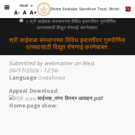
Shree Saibaba Sansthan Trust, Shirdi
Skip
You
A-
A
A+
to
are
» श्री साईबाबा संस्थानच्या विविध इमारतींवर गुरुपौर्णिमा
main
उत्सवासाठी विद्युत रोषणाई करणेबाबत.
here
content
श्री साईबाबा संस्थानच्या विविध इमारतींवर गुरुपौर्णिमा
उत्सवासाठी विद्युत रोषणाई करणेबाबत.
Submitted by
webmaster
on Wed,
06/17/2026 - 12:56
Language
Undefined
Appeal Download:
साईभक्_तांना विनम्र आवाहन.pdf
Home page show: