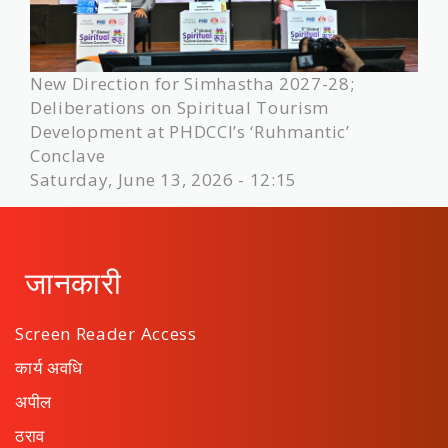
New Direction for Simhastha 2027-28;
Deliberations on Spiritual Tourism
Development at PHDCCI’s ‘Ruhmantic’
Conclave
Saturday, June 13, 2026 - 12:15
जानकारी
Screen Reader Access
कार्य अवधि
अपील
ठराव