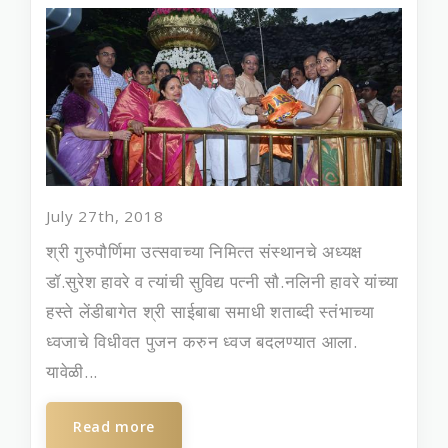
July 27th, 2018
श्री गुरुपौर्णिमा उत्‍सवाच्‍या निमित्‍त संस्‍थानचे अध्‍यक्ष
डॉ.सुरेश हावरे व त्‍यांची सुविद्य पत्‍नी सौ.नलिनी हावरे यांच्‍या
हस्‍ते लेंडीबागेत श्री साईबाबा समाधी शताब्‍दी स्‍तंभाच्‍या
ध्‍वजाचे विधीवत पुजन करुन ध्वज बदलण्‍यात आला.
यावेळी...
Read more