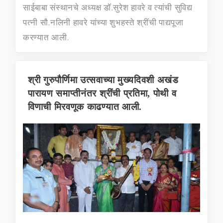
साईबाबा संस्थानचे अध्यक्ष डॉ.सुरेश हावरे व त्यांची सुविद्य
पत्नी सौ.नलिनी हावरे यांच्या शुभहस्ते श्रींची पाद्यपूजा
करण्यात आली.
श्री गुरुपौर्णिमा उत्सवाच्या मुख्यदिवशी अखंड
पारायण समाप्तीनंतर श्रींची प्रतिमा, पोथी व
विणाची मिरवणूक काढण्यात आली.