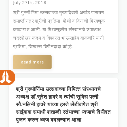
July 27th, 2018
श्री गुरुपौर्णिमा उत्सवाच्या मुख्यदिवशी अखंड पारायण
समाप्तीनंतर श्रींची प्रतिमा, पोथी व विणाची मिरवणूक
काढण्यात आली. या मिरवणूकीत संस्थानचे उपाध्‍यक्ष
चंद्रशेखर कदम व विश्‍वस्‍त भाऊसाहेब वाकचौरे यांनी
प्रतिमा, विश्वस्त बिपीनदादा कोल्हे...
Read more
श्री गुरुपौर्णिमा उत्‍सवाच्‍या निमित्‍त संस्‍थानचे
अध्‍यक्ष डॉ.सुरेश हावरे व त्‍यांची सुविद्य पत्‍नी
सौ.नलिनी हावरे यांच्‍या हस्‍ते लेंडीबागेत श्री
साईबाबा समाधी शताब्‍दी स्‍तंभाच्‍या ध्‍वजाचे विधीवत
पुजन करुन ध्वज बदलण्‍यात आला