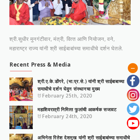
श्री.सुधीर मुनगंटीवार, मंत्री, वित्‍त आणि नियोजन, वने,
महाराष्‍ट्र राज्‍य यांनी श्री साईबाबांच्‍या समाधीचे दर्शन घेतले.
Recent Press & Media
श्री.ए.के.डोंगरे, (भा.प्र.से.) यांनी श्री साईबाबाच्या
समाधीचे दर्शन घेवुन संस्‍थानचा मुख्‍य
February 25th, 2020
महाशिवरात्री निमित्‍त फुलांची आकर्षक सजावट
February 24th, 2020
अभिनेता रितेश देशमुख यांनी श्री साईबाबांच्या समाधीचे