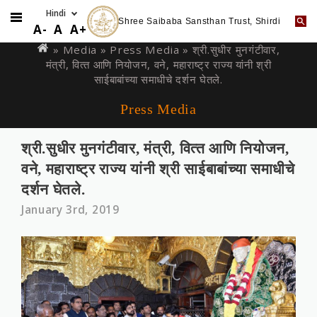
Shree Saibaba Sansthan Trust, Shirdi
Skip
You
A-
A
A+
to
are
» Media »
Press Media
» श्री.सुधीर मुनगंटीवार,
main
मंत्री, वित्‍त आणि नियोजन, वने, महाराष्‍ट्र राज्‍य यांनी श्री
here
content
साईबाबांच्‍या समाधीचे दर्शन घेतले.
Press Media
श्री.सुधीर मुनगंटीवार, मंत्री, वित्‍त आणि नियोजन,
वने, महाराष्‍ट्र राज्‍य यांनी श्री साईबाबांच्‍या समाधीचे
दर्शन घेतले.
January 3rd, 2019