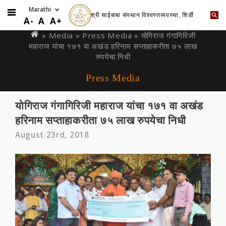
श्री साईबाबा संस्थान विश्वस्तव्यवस्था, शिर्डी
Skip
You
A-
A
A+
to
are
» Media »
Press Media
» योगिराज गंगागिरिजी
main
महाराज यांचा १७१ वा अखंड हरिनाम सप्‍ताहाकरीता ७५ लाख
here
content
रुपयेचा निधी
Press Media
योगिराज गंगागिरिजी महाराज यांचा १७१ वा अखंड
हरिनाम सप्‍ताहाकरीता ७५ लाख रुपयेचा निधी
August 23rd, 2018