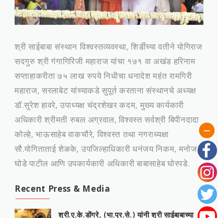
श्री साईबाबा संस्‍थान विश्‍वस्‍तव्‍यवस्‍था, शिर्डीच्‍या वतीने योगिराज
सदगुरु श्री गंगागिरिजी महाराज यांचा १७१ वा अखंड हरिनाम
सप्‍ताहाकरीता ७५ लाख रुपये निधीचा धनादेश महंत रामगिरी
महाराज, सरलाबेट यांच्‍याकडे सुपूर्त करताना संस्‍थानचे अध्‍यक्ष
डॉ.सुरेश हावरे, उपाध्‍यक्ष चंद्रशेखर कदम, मुख्‍य कार्यकारी
अधिकारी श्रीमती रुबल अग्रवाल, विश्‍वस्‍त सर्वश्री बिपीनदादा
कोल्‍हे, भाऊसाहेब वाकचौरे, विश्‍वस्‍त तथा नगराध्‍यक्षा
सौ.योगिताताई शेळके, उपजिल्‍हाधिकारी धनंजय निकम, मनोज
घोडे पाटील आणि उपकार्यकारी अधिकारी बाबासाहेब घोरपडे.
Recent Press & Media
श्री.ए.के.डोंगरे, (भा.प्र.से.) यांनी श्री साईबाबाच्या