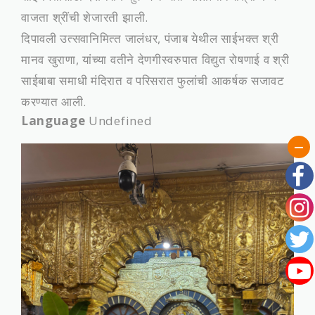
वाजता श्रींची शेजारती झाली.
दिपावली उत्‍सवानिमित्‍त जालंधर, पंजाब येथील साईभक्‍त श्री
मानव खुराणा, यांच्‍या वतीने देणगीस्‍वरुपात विद्युत रोषणाई व श्री
साईबाबा समाधी मंदिरात व परिसरात फुलांची आकर्षक सजावट
करण्‍यात आली.
Language
Undefined