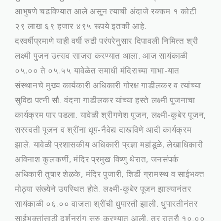
आभुषणे चढविण्‍यात आले असून त्‍याची अंदाजे रक्‍कम १ कोटी
२९ लाख ६९ हजार ४९५ रूपये इतकी आहे.
दरवर्षीप्रमाणे याही वर्षी रुढी परंपरेनुसार दिपावली निमित्‍त श्री
लक्ष्‍मी पुजन उत्‍सव साजरा करण्‍यात आला. आज सायंकाळी
०५.०० ते ०५.५५ यावेळेत समाधी मंदिराच्‍या गाभा-यात
संस्‍थानचे मुख्‍य कार्यकारी अधिकारी गोरक्ष गाडीलकर व त्‍यांच्‍या
सुविद्य पत्‍नी सौ. वंदना गाडीलकर यांच्‍या हस्‍ते लक्ष्‍मी पूजनाचा
कार्यक्रम पार पडला. यावेळी श्रीगणेश पूजन, लक्ष्‍मी-कूबेर पूजन,
सरस्‍वती पूजन व श्रींना धूप-नैवेद्य दाखविणे आदी कार्यक्रम
झाले. यावेळी प्रशासकीय अधिकारी प्रज्ञा महांडूळे, लेखाधिकारी
अविनाश कुलकर्णी, मंदिर प्रमुख विष्‍णु थेरात, जनसंपर्क
अधिकारी तुषार शेळके, मंदिर पुजारी, शिर्डी ग्रामस्‍थ व साईभक्‍त
मोठ्या संख्‍येने उपस्थित होते. लक्ष्‍मी-कूबेर पूजन झाल्‍यानंतर
सायंकाळी ०६.०० वाजता श्रींची धुपारती झाली. धुपारतीनंतर
साईभक्‍तांसाठी दर्शनरांग सुरु करण्‍यात आली. तर रात्रौ १०.००