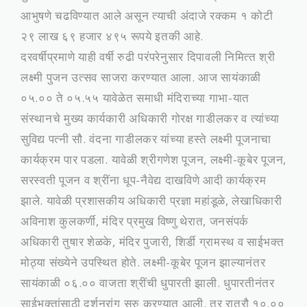
आभुषणे चढविण्‍यात आले असून त्‍याची अंदाजे रक्‍कम १ कोटी
२९ लाख ६९ हजार ४९५ रूपये इतकी आहे.
दरवर्षीप्रमाणे याही वर्षी रुढी परंपरेनुसार दिपावली निमित्‍त श्री
लक्ष्‍मी पुजन उत्‍सव साजरा करण्‍यात आला. आज सायंकाळी
०५.०० ते ०५.५५ यावेळेत समाधी मंदिराच्‍या गाभा-यात
संस्‍थानचे मुख्‍य कार्यकारी अधिकारी गोरक्ष गाडीलकर व त्‍यांच्‍या
सुविद्य पत्‍नी सौ. वंदना गाडीलकर यांच्‍या हस्‍ते लक्ष्‍मी पूजनाचा
कार्यक्रम पार पडला. यावेळी श्रीगणेश पूजन, लक्ष्‍मी-कूबेर पूजन,
सरस्‍वती पूजन व श्रींना धूप-नैवेद्य दाखविणे आदी कार्यक्रम
झाले. यावेळी प्रशासकीय अधिकारी प्रज्ञा महांडूळे, लेखाधिकारी
अविनाश कुलकर्णी, मंदिर प्रमुख विष्‍णु थेरात, जनसंपर्क
अधिकारी तुषार शेळके, मंदिर पुजारी, शिर्डी ग्रामस्‍थ व साईभक्‍त
मोठ्या संख्‍येने उपस्थित होते. लक्ष्‍मी-कूबेर पूजन झाल्‍यानंतर
सायंकाळी ०६.०० वाजता श्रींची धुपारती झाली. धुपारतीनंतर
साईभक्‍तांसाठी दर्शनरांग सुरु करण्‍यात आली. तर रात्रौ १०.००