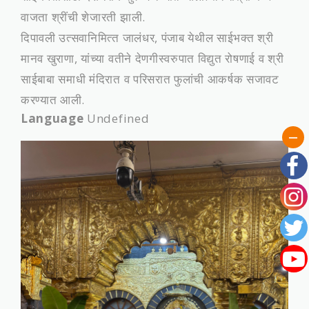
वाजता श्रींची शेजारती झाली.
दिपावली उत्‍सवानिमित्‍त जालंधर, पंजाब येथील साईभक्‍त श्री
मानव खुराणा, यांच्‍या वतीने देणगीस्‍वरुपात विद्युत रोषणाई व श्री
साईबाबा समाधी मंदिरात व परिसरात फुलांची आकर्षक सजावट
करण्‍यात आली.
Language
Undefined