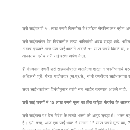
श्री साईचरणी १५ लाख रुपये किमतीचा हिरेजडित मोरपिसाकार ब्रोच अर
श्री साईबाबांवर देश-विदेशातील लाखो भाविकांची अढळ श्रद्धा आहे. भाविक
अशाच प्रकारे आज एका साईभक्ताने अंदाजे १५ लाख रुपये किंमतीचा, ७६ 
आकाराचा ब्रोच श्री साईचरणी अर्पण केला.
ही मौल्यवान देणगी श्री साईबाबांप्रती असलेल्या श्रद्धा व भक्तीभावाचे प्
अधिकारी श्री. गोरक्ष गाडीलकर (भा.प्र.से.) यांनी देणगीदार साईभक्तांचा 
सदर साईभक्तांच्या विनंतीनुसार त्यांचे नाव जाहीर करण्यात आलेले नाही.
श्री साई चरणों में 15 लाख रुपये मूल्य का हीरा जड़ित मोरपंख के आकार 
​श्री साईबाबा पर देश-विदेश के लाखों भक्तों की अटूट श्रद्धा है। भक्त बड
हैं। इसी तरह, आज एक साईं भक्त ने लगभग 15 लाख रुपये मूल्य का, 
के आकार का ब्रोच (Brooch) श्री साई चरणों में अर्पित किया।