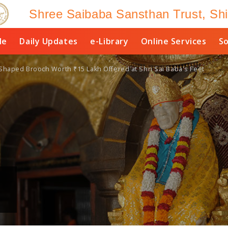
Shree Saibaba Sansthan Trust, Shi
le
Daily Updates
e-Library
Online Services
So
aped Brooch Worth ₹15 Lakh Offered at Shri Sai Baba's Feet