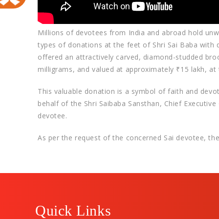
​Millions of devotees from India and abroad hold unwa
types of donations at the feet of Shri Sai Baba with 
offered an attractively carved, diamond-studded bro
milligrams, and valued at approximately ₹15 lakh, at 
​This valuable donation is a symbol of faith and dev
behalf of the Shri Saibaba Sansthan, Chief Executive 
devotee.
As per the request of the concerned Sai devotee, th
Quick Links