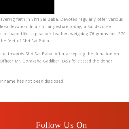
vering faith in Shri Sai Baba. Devotes regularly offer various
deep devotion. In a similar gesture today, a Sai devotee
och shaped like a peacock feather, weighing 76 grams and 270
the feet of Shri Sai Baba.
otion towards Shri Sai Baba. After accepting the donation on
Officer Mr. Goraksha Gadilkar (IAS) felicitated the donor
eir name has not been disclosed.
Follow Us On