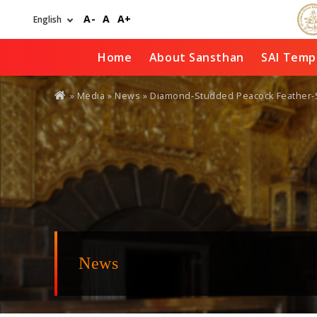
Skip
A-
A
A+
to
main
content
Home
About Sansthan
SAI Temp
You
» Media »
News
» Diamond-Studded Peacock Feather-Sh
are
here
News