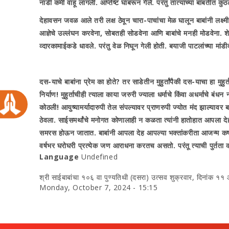
नाडी कमी वाहू लागली. आप्तेष्ट घाबरून गेले. परंतु तात्यांच्या बाबतीत
देहावसन जवळ आले तरी लक्ष ठेवून चारा-पाचांचा मेळ घालून बाबांनी लक्ष
आज्ञेचे उल्लंघन करवेना
,
सोबतही सोडवेना आणि बाबांचे मनही मोडवेना. श
व्दारकामाईकडे धावले. परंतु वेळ निघून गेली होती. बयाजी पाटलांच्या मांड
दस-याचे बाबांना प्रेम का होते
?
तर साडेतीन मुहुर्तांपैकी दस-याचा हा मुह
निर्याण! मुहुर्ताचीही त्याला काया जरुरी ज्याला धर्माचे किंवा अधर्माचे बंधन 
कोठली! आयुष्यामर्यादारुपी तेल संपल्यावर प्राणरुपी ज्योत मंद झाल्यावर
ठेवला. साईसमर्थांचे मनोगत कोणालाही न कळता त्यांनी हातोहात आपला देह
समरस होऊन जातात. बाबांनी आपला देह आपल्या भक्तांकरीता आजन्म कष्टविला.
वर्षभर घरोघरी प्रत्येक जण आराधना करतच असतो. परंतू त्याची पुर्तता कर
Language
Undefined
श्री साईबाबांचा १०६ वा पुण्‍यतिथी (दसरा) उत्‍सव शुक्रवार, दिनांक ११ 
Monday, October 7, 2024 - 15:15