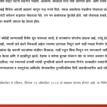
 कुठलीच वाईट घटना घडणार नव्हती. आलेल्या काळाला परत जावे लागणार होते. आणि तसच झालं
्मीबाई शिंदेना आपली आठवण म्हणून नऊ रुपये दिले. जवळ असलेल्या मंडळीना जेवायला पाठवू
ेवटी सर्वजण वाड्यात जेवायला गेले. पण मन बाबांजवळ गुंतलेले होते. सारे जेवायला बस
ीवर बाबांनी आपला देह ठेवला होता.
ुर्त कोठेही जाण्यासाठी विशेष शुभ समजला जातो
,
हे सगळ्यांना चांगलेच ठाऊक आहे
,
परंतु ह
नाही
,
ज्याची सर्व बंधने निवळली आहेत ज्याच्या प्राणाला निघून जाणे नाही त्याला निर्याण 
 बाबांचा देह बयाजी पाटलांच्या मांडीवर विसवला. नाही पडून किंवा निजून पण स्वस्थपणे गा
 ठेवला आणि ते ब्रह्मीभूत झाले. देहाचा व मायेचा बुरखा पांघरुन संत या जगात अवतार घे
 त्या स्मरणार्थ दरवर्षी त्यांची पुण्यतिथी साजरी करण्याचा निर्णय तत्कालीन भक्तांनी घ
ण्याकरता व सदगुरुंचा आशिर्वाद घेण्याकरीता पुण्यतिथीच्या दिनी समाधीस्थानीच आले पाह
ऑक्‍टोबर ते रविवार, दिनांक १३ ऑक्‍टोबर २०२४ या काळात साजरा होणार आहे. या निमित्‍तान