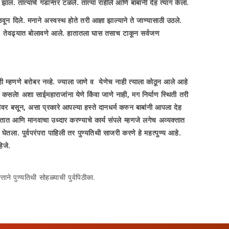
. तात्यांचे गंडान्तर टळले. तात्या राहीले आणि बाबांनी देह त्याग केला.
न दिले. मनाने अस्वस्थ होते तरी आज्ञा झाल्याने ते जाण्यासाठी उठले.
ले. तेवढ्यात बोलावणे आले. हातातला घास तसाच टाकून सर्वजण
ेही म्हणणे बरोबर नव्हे. ज्याला जाणे व येणेच नाही त्याला कोठून आले आहे
ते कसले! अशा साईमहाराजांना येणे किंवा जाणे नाही
,
मग निर्याण स्थिती तरी
दीवर बसून
,
असा प्रकारे आपल्या हस्ते दानधर्म करुन बाबांनी आपला देह
तात आणि मानवाचा उध्दार करण्याचे कार्य संपले म्हणजे लगेच अव्यक्तात
ेतला. पुर्वपरंपरा पाहिली तर पुण्यतिथी साजरी करणे हे महत्पुण्य आहे.
िजे.
े पुण्‍यतिथी सोहळ्याची पुर्वपिठीका.