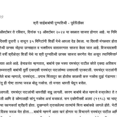
09
श्री साईबाबांची पुण्यतिथी - पुर्वपिठीका
ऑक्टोबर ते रविवार
,
दिनांक १३ ऑक्टोबर २०२४ या काळात साजरा होणार आहे. या निमित्तान
ा दिवशी दुपारी २ वाजून ३५ मिनिटांनी शिर्डी येथे आपला देह ठेवला. या दिवशी मंगळवार ह
यतिथी उत्सव मोठ्या उत्साहात व भक्तीमय वातावरणात साजरा केला जात आहे. विजयादशमी 
षी श्रीक्षेत्र शिर्डी येथे या श्री पुण्यतिथी उत्सव साजरा करणेत येत असून त्यानिमित
रण्यात आले आहे. हेमाडपंत म्हणतात
,
बाबांचे एक भक्त रामचंद्र पाटील कोते एकदा अतिश
रात्री बाबांची मुर्ती एकाएकी रामचंद्र पाटलांच्या उशापाशी प्रकटली. रामचंद्र पाटलां
ले बाबा म्हणाले
,
रामचंद्रा...उगाच चिंतातूर का होतोस काळजी करु नकोस तुझं गंडान्
तु ही गोष्ट तात्या जवळ बोलु नकोस. तो मनात धास्ती घेवून बसेल.
गली. रामचंद्र पाटलांची धास्तीही वाढू लागली. कारण बाबांचे बोल म्हणजे वज्रलेप! ते त्
ला सांगितली आणि हे कोणालाही सांगू नकोस असं बजावलं. सन एकोणीसशें अठरा (१९१८) चा भ
 रक्षणकर्ता श्रीहरी होता. दुखण्याने त्रासलेल्या तात्यांचे चित्त बाबांकडे लागले होते. 
दिवस जवळ येत होता....बाबांचे म्हणणे आता खरं होणार या विचाराने रामचंद्र पाटील आणि ब