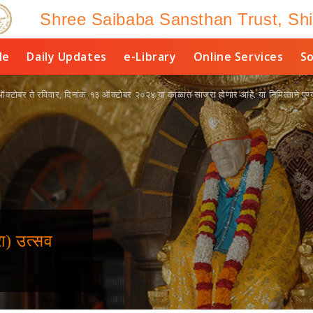
Shree Saibaba Sansthan Trust, Shi
le
Daily Updates
e-Library
Online Services
So
क्‍टोबर ते रविवार, दिनांक १३ ऑक्‍टोबर २०२४ या काळात साजरा होणार आहे. या निमित्‍ताने पुण्‍य
ा) उत्‍सव