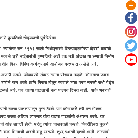
े पुण्यतिथी सोहळ्याची पुर्वपिठीका.
ोता. त्यानंतर सन १९१९ साली तिथीप्रमाणे विजयादशमीच्या दिवशी बाबांची
म्हणजे श्री साईबाबांची पुण्यतिथी अशी एक नवी ओळख या सणाची निर्माण
्ताने तीन दिवस विविध कार्यक्रमाचे आयोजन करण्यात आलेले आहे.
य आजारी पडले. जीवावरचे संकट त्यांना सोसवत नव्हते. कोणताच उपाय
नी बाबांचे पाय धरले आणि निराश होवून म्हणाले ‘मला मरण नक्की कधी येईल
तर टळलं आहे. पण तात्या पाटलाची मला धडगत दिसत नाही. शके अठराशें
यांनी तात्या पाटलांपासून गुप्त ठेवले. पण कोणाकडे तरी मन मोकळं
ाद्रपद सरला अश्विन लागणार तोच तात्या पाटलांनी अंथरुण धरले. तर
भेटीची ओढ लागली होती. परंतु त्यांना चालवतही नव्हते. दिवसेंदिवस दुखणे
ाळा शिंप्याची धास्ती वाढू लागली. शुध्द पक्षाची दशमी आली. तात्यांची