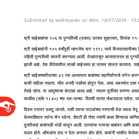
Submitted by
webmaster
on Mon, 10/07/2024 - 15:
श्री साईबाबांचा १०६ वा पुण्यतिथी (दसरा) उत्सव शुक्रवार
,
दिनांक ११ 
श्री साईबाबांनी १०५ वर्षांपुर्वी म्हणजेच सन १९१८ मध्ये विजयादशमीच्य
पहिली पुण्यतिथी साजरी करण्यात आली. तेव्हापासून आजतागायत हा पुण्
झाली आहे. देश विदेशातील लाखो साईभक्त हा उत्सव साजरा करतात. याही वर्
श्री साईसच्चरिताच्या ४२ व्या अध्यायात बाबांच्या महानिर्वाणाचे वर्णन क
बाकी राहीला नव्हता. जीव अगदी नकोसा होवून गेला. अशा अवस्थेत एका मध्य
तेवढे सांगा. या आयुष्याचा कंटाळा आला आहे.’ त्यावर मुर्तीमंत करुणा असले
चाळीस (शके १८४०) च्या दस-याच्या दिवशी तात्या मोक्षपदाला पावेल. परं
दिवस भराभर उलटू लागले. तशी तात्या पाटलांच्या मरणाची वेळ जवळ येवू ला
केल्याशिवाय त्यांना चैन पडेना. शेवटी ही गोष्ट त्यांनी बाळा शिंप्या
दुसरीकडं बाबांनाही थंडी वाजून आली. तात्यांचा भरवसा बाबांवर आणि बाबांचा
वाढत होते. औषधांना दाद न देता अनावर होत होते. बाबांनी भाकीत केलेला 