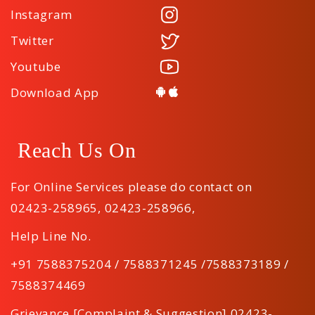
Instagram
Twitter
Youtube
Download App
Reach Us On
For Online Services please do contact on
02423-258965
,
02423-258966
,
Help Line No.
+91 7588375204 / 7588371245 /7588373189 /
7588374469
Grievance [Complaint & Suggestion] 02423-