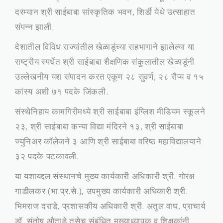
दरम्यान श्री साईबाबा सांस्कृतिक भवन, शिर्डी येथे उत्साहात
संपन्न झाली.
देशातील विविध राज्यांतील खेळाडूंच्या सहभागाने झालेल्या या
राष्ट्रीय स्पर्धेत श्री साईबाबा शैक्षणिक संकुलातील खेळाडूंनी
उल्लेखनीय यश संपादन करत एकूण २८ सुवर्ण, २८ रौप्य व १५
कांस्य अशी ७१ पदके जिंकली.
संस्थेनिहाय कामगिरीमध्ये श्री साईबाबा इंग्लिश मीडियम स्कूलने
२३, श्री साईबाबा कन्या विद्या मंदिरने १३, श्री साईबाबा
ज्युनिअर कॉलेजने ३ आणि श्री साईबाबा वरिष्ठ महाविद्यालयाने
३२ पदके पटकावली.
या यशाबद्दल संस्थानचे मुख्य कार्यकारी अधिकारी श्री. गोरक्ष
गाडीलकर (भा.प्र.से.), उपमुख्य कार्यकारी अधिकारी श्री.
भिमराज दराडे, प्रशासकीय अधिकारी श्री. अतुल वाघ, प्राचार्य
डॉ. संतोष औताडे तसेच संबंधित मुख्याध्यापक व शिक्षकांनी