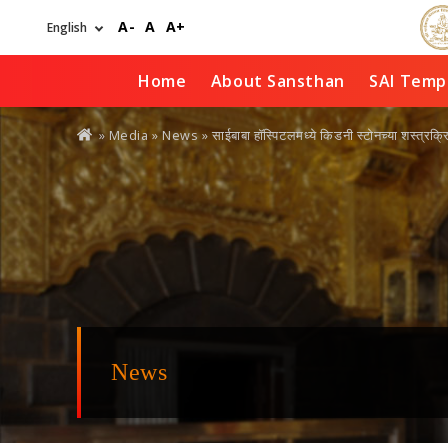
Skip
A-
A
A+
to
main
content
Home
About Sansthan
SAI Temp
You
» Media »
News
» साईबाबा हॉस्पिटलमध्ये किडनी स्टोनच्या शस्त्रक
are
here
News