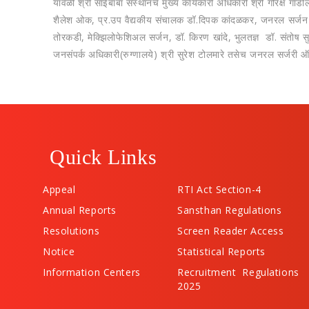
यावेळी श्री साईबाबा संस्‍थानचे मुख्‍य कार्यकारी अधिकारी श्री गोरक्ष गाड
शैलेश ओक, प्र.उप वैद्यकीय संचालक डॉ.दिपक कांदळकर, जनरल सर्जन डॉ रं
तोरकडी, मेक्झिलोफेशिअल सर्जन, डॉ. किरण खांदे, भुलतज्ञ डॉ. संतोष सुरव
जनसंपर्क अधिकारी(रुग्‍णालये) श्री सुरेश टोलमारे तसेच जनरल सर्जरी ऑ
Quick Links
Appeal
RTI Act Section-4
Annual Reports
Sansthan Regulations
Resolutions
Screen Reader Access
Notice
Statistical Reports
Information Centers
Recruitment Regulations
2025