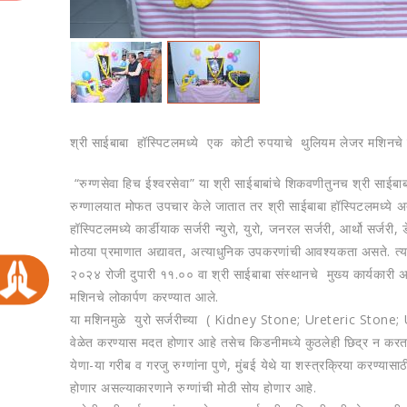
श्री साईबाबा हॉस्पिटलमध्‍ये एक कोटी रुपयाचे थुलियम लेजर मशिनचे ल
“रुग्‍णसेवा हिच ईश्‍वरसेवा” या श्री साईबाबांचे शिकवणीतुनच श्री साईबाब
रुग्‍णालयात मोफत उपचार केले जातात तर श्री साईबाबा हॉस्पिटलमध्‍ये अ
हॉस्पिटलमध्‍ये कार्डीयाक सर्जरी न्‍युरो, युरो, जनरल सर्जरी, आर्थो सर्जरी,
मोठया प्रमाणात अद्यावत, अत्‍याधुनिक उपकरणांची आवश्‍यकता असते. त्‍याचा
२०२४ रोजी दुपारी ११.०० वा श्री साईबाबा संस्‍थानचे मुख्‍य कार्यकारी अ
मशिनचे लोकार्पण करण्‍यात आले.
या मशिनमुळे युरो सर्जरीच्‍या ( Kidney Stone; Ureteric Stone; Ur
वेळेत करण्‍यास मदत होणार आहे तसेच किडनीमध्‍ये कुठलेही छिद्र न करता 
येणा-या गरीब व गरजु रुग्‍णांना पुणे, मुंबई येथे या शस्‍त्रक्रिया करण्‍
होणार असल्‍याकारणाने रुग्‍णांची मोठी सोय होणार आहे.