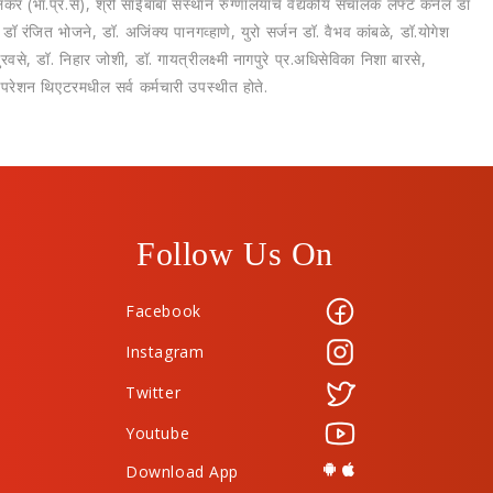
ीलकर (भा.प्र.से), श्री साईबाबा संस्‍थान रुग्‍णालयाचे वैद्यकीय संचालक लेफ्ट कर्नल डॉ
जित भोजने, डॉ. अजिंक्‍य पानगव्‍हाणे, युरो सर्जन डॉ. वैभव कांबळे, डॉ.योगेश
से, डॉ. निहार जोशी, डॉ. गायत्रीलक्ष्‍मी नागपुरे प्र.अधिसेविका निशा बारसे,
परेशन थिएटरमधील सर्व कर्मचारी उपस्‍थीत होते.
Follow Us On
Facebook
Instagram
Twitter
Youtube
Download App