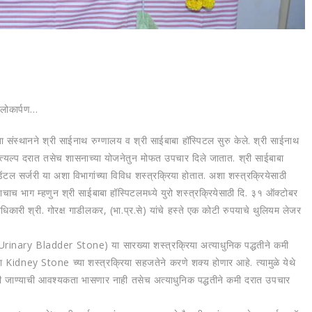
ोकार्पण...
ा संस्‍थानने श्री साईनाथ रुग्‍णालय व श्री साईबाबा हॉस्पिटल सुरु केले. श्री साईनाथ
त्‍यल्‍प दरात तसेच शासनाच्‍या योजनेतुन मोफत उपचार दिले जातात. श्री साईबाबा
 डेंटल सर्जरी या अशा विभागांच्‍या विविध शस्‍त्रक्रिया होतात. अशा शस्‍त्रक्रियेसाठी
च भाग म्‍हणुन श्री साईबाबा हॉस्पिटलमध्‍ये युरो शस्‍त्रक्रियेसाठी दि. ३१ ऑक्‍टोबर
धिकारी श्री. गोरक्ष गाडीलकर, (भा.प्र.से) यांचे हस्‍ते एक कोटी रुपयाचे थुलियम लेजर
inary Bladder Stone) या सारख्‍या शस्‍त्रक्रिया अत्‍याधुनिक पद्धतीने कमी
Kidney Stone च्‍या शस्‍त्रक्रिया सहजतेने करणे शक्‍य होणार आहे. त्‍यामुळे येथे
यासाठी जाण्‍याची आवश्‍यकता भासणार नाही तसेच अत्‍याधुनिक पद्धतीने कमी दरात उपचार