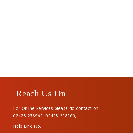
Reach Us On
For Online Services please do contact on
02423-258965
,
02423-258966
,
Help Line No.