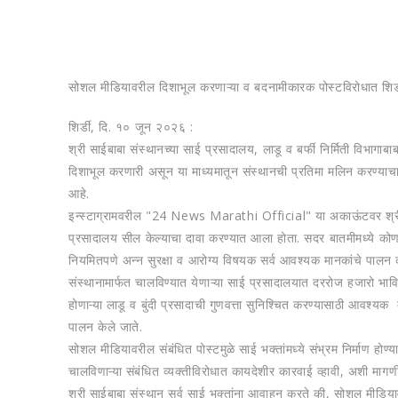
सोशल मीडियावरील दिशाभूल करणाऱ्या व बदनामीकारक पोस्टविरोधात शिर्
शिर्डी, दि. १० जून २०२६ :
श्री साईबाबा संस्थानच्या साई प्रसादालय, लाडू व बर्फी निर्मिती विभा
दिशाभूल करणारी असून या माध्यमातून संस्थानची प्रतिमा मलिन करण्याच
आहे.
इन्स्टाग्रामवरील "24 News Marathi Official" या अकाऊंटवर श्री सा
प्रसादालय सील केल्याचा दावा करण्यात आला होता. सदर बातमीमध्ये कोणते
नियमितपणे अन्न सुरक्षा व आरोग्य विषयक सर्व आवश्यक मानकांचे पालन
संस्थानामार्फत चालविण्यात येणाऱ्या साई प्रसादालयात दररोज हजारो भावि
होणाऱ्या लाडू व बुंदी प्रसादाची गुणवत्ता सुनिश्चित करण्यासाठी आवश्
पालन केले जाते.
सोशल मीडियावरील संबंधित पोस्टमुळे साई भक्तांमध्ये संभ्रम निर्माण होण
चालविणाऱ्या संबंधित व्यक्तीविरोधात कायदेशीर कारवाई व्हावी, अशी मागणी
श्री साईबाबा संस्थान सर्व साई भक्तांना आवाहन करते की, सोशल मीडियाव