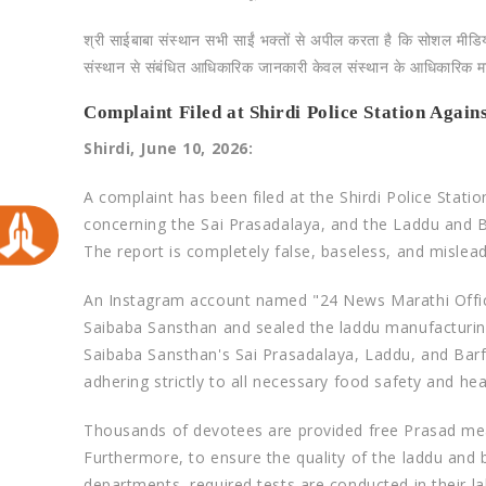
​श्री साईबाबा संस्थान सभी साईं भक्तों से अपील करता है कि सोशल मीड
संस्थान से संबंधित आधिकारिक जानकारी केवल संस्थान के आधिकारिक माध
Complaint Filed at Shirdi Police Station Agai
Shirdi, June 10, 2026:
A complaint has been filed at the Shirdi Police Stati
concerning the Sai Prasadalaya, and the Laddu and 
The report is completely false, baseless, and mislea
​An Instagram account named "24 News Marathi Offici
Saibaba Sansthan and sealed the laddu manufacturing 
Saibaba Sansthan's Sai Prasadalaya, Laddu, and Barf
adhering strictly to all necessary food safety and hea
​Thousands of devotees are provided free Prasad mea
Furthermore, to ensure the quality of the laddu and
departments, required tests are conducted in their l