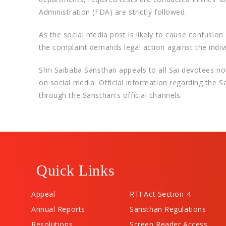
Administration (FDA) are strictly followed.
​As the social media post is likely to cause confus
the complaint demands legal action against the indi
​Shri Saibaba Sansthan appeals to all Sai devotees no
on social media. Official information regarding the 
through the Sansthan's official channels.
Quick Links
Appeal
RTI Act Section-4
Annual Reports
Sansthan Regulations
Resolutions
Screen Reader Access