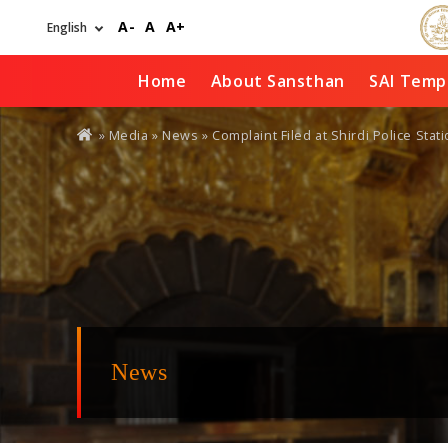
Skip
A-
A
A+
to
main
content
Home
About Sansthan
SAI Temp
You
» Media »
News
» Complaint Filed at Shirdi Police Sta
are
here
News