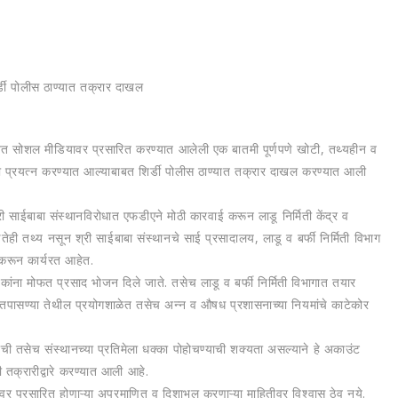
डी पोलीस ठाण्यात तक्रार दाखल
गाबाबत सोशल मीडियावर प्रसारित करण्यात आलेली एक बातमी पूर्णपणे खोटी, तथ्यहीन व
ा प्रयत्न करण्यात आल्याबाबत शिर्डी पोलीस ठाण्यात तक्रार दाखल करण्यात आली
ईबाबा संस्थानविरोधात एफडीएने मोठी कारवाई करून लाडू निर्मिती केंद्र व
ही तथ्य नसून श्री साईबाबा संस्थानचे साई प्रसादालय, लाडू व बर्फी निर्मिती विभाग
 करून कार्यरत आहेत.
कांना मोफत प्रसाद भोजन दिले जाते. तसेच लाडू व बर्फी निर्मिती विभागात तयार
यक तपासण्या तेथील प्रयोगशाळेत तसेच अन्न व औषध प्रशासनाच्या नियमांचे काटेकोर
्याची तसेच संस्थानच्या प्रतिमेला धक्का पोहोचण्याची शक्यता असल्याने हे अकाउंट
 तक्रारीद्वारे करण्यात आली आहे.
र प्रसारित होणाऱ्या अप्रमाणित व दिशाभूल करणाऱ्या माहितीवर विश्वास ठेवू नये.