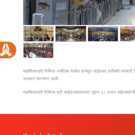
महाशिवरात्री निमित्‍त अमेरिका येथील दानशूर साईभक्‍त श्रीमती जयश्री 
सजावट करण्‍यात आली.
महाशिवरात्री निमित्‍त श्री साईप्रसादालयात सुमार ६० हजार साईभक्‍तां