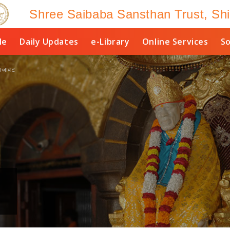
Shree Saibaba Sansthan Trust, Shi
le
Daily Updates
e-Library
Online Services
So
 सजावट