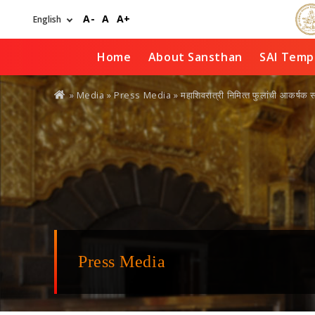
Skip
A-
A
A+
to
main
content
Home
About Sansthan
SAI Temp
You
» Media »
Press Media
» महाशिवरात्री निमित्‍त फुलांची आकर्षक
are
here
Press Media