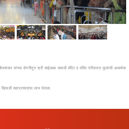
शिवशंकर यांच्‍या देणगीतून श्री साईबाबा समाधी मंदिर व मंदिर परिसरात फुलांची आकर्षक
नी खिचडी महाप्रसादाचा लाभ घेतला.