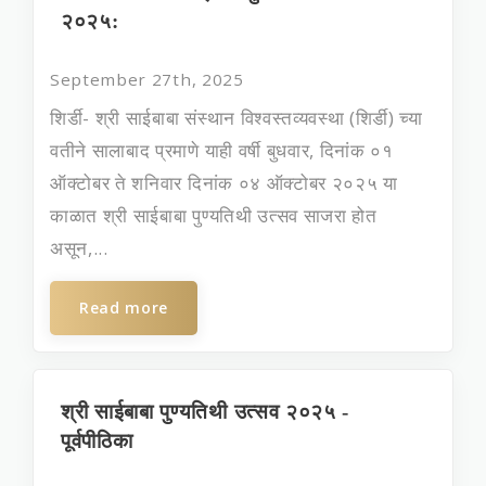
२०२५:
September 27th, 2025
शिर्डी- श्री साईबाबा संस्‍थान विश्‍वस्‍तव्‍यवस्‍था (शिर्डी) च्‍या
वतीने सालाबाद प्रमाणे याही वर्षी बुधवार, दिनांक ०१
ऑक्‍टोबर ते शनिवार दिनांक ०४ ऑक्‍टोबर २०२५ या
काळात श्री साईबाबा पुण्‍यतिथी उत्‍सव साजरा होत
असून,...
Read more
श्री साईबाबा पुण्यतिथी उत्सव २०२५ -
पूर्वपीठिका