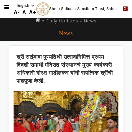
Shree Saibaba Sansthan Trust, Shirdi
Skip
You
A-
A
A+
to
are
»
Daily Updates
» News
main
here
News
content
श्री साईबाबा पुण्यतिथी उत्सवानिमित्त प्रथम
दिवशी समाधी मंदिरात संस्थानचे मुख्‍य कार्यकारी
अधिकारी गोरक्ष गाडीलकर यांनी सपत्निक श्रींची
पाद्यपूजा केली.