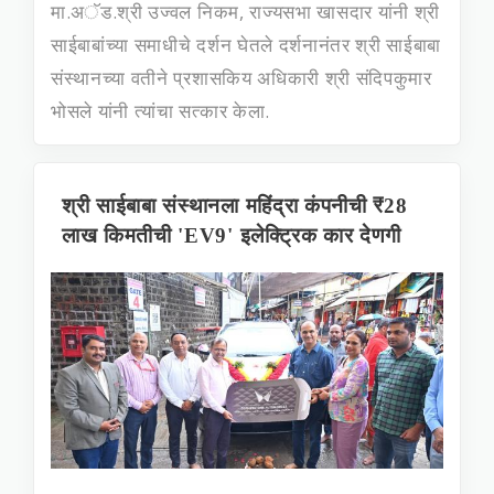
मा.अॅड.श्री उज्‍वल निकम, राज्‍यसभा खासदार यांनी श्री
साईबाबांच्‍या समाधीचे दर्शन घेतले दर्शनानंतर श्री साईबाबा
संस्‍थानच्‍या वतीने प्रशासकिय अधिकारी श्री संदिपकुमार
भोसले यांनी त्‍यांचा सत्‍कार केला.
श्री साईबाबा संस्थानला महिंद्रा कंपनीची ₹28
लाख किमतीची 'EV9' इलेक्ट्रिक कार देणगी