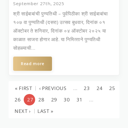
September 27th, 2025
श्री साईबाबांची पुण्‍यतिथी – पुर्वपिठीका श्री साईबाबांचा
१०७ वा पुण्‍यतिथी (दसरा) उत्‍सव बुधवार, दिनांक ०१
ऑक्‍टोबर ते शनिवार, दिनांक ०४ ऑक्‍टोबर २०२५ या
काळात साजरा होणार आहे. या निमित्‍ताने पुण्‍यतिथी
सोहळ्याची...
Read more
« FIRST
‹ PREVIOUS
…
23
24
25
26
27
28
29
30
31
…
NEXT ›
LAST »