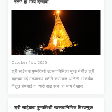
रत्‍न’ हा भव्‍य देखावा.
October 1st, 2025
श्री साईबाबा पुण्‍यतिथी उत्‍सवानिमित्‍त मुंबई येथील श्री
व्‍दारकामाई मंडळाच्‍या वतीने करण्‍यात आलेली आकर्षक
विद्युत रोषणाई व ‘श्री साई रत्‍न’ हा भव्‍य देखावा.
​श्री साईबाबा पुण्‍यतिथी उत्सवानिमित्त मिरवणूक