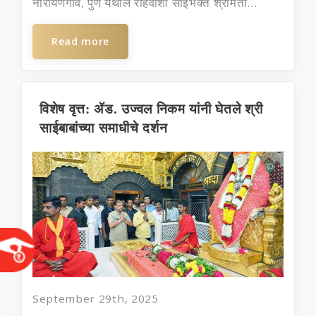
नारायणगाव, पुणे येथील रहिवाशी साईभक्‍त श्रीमती...
Read more
विशेष वृत्त: ॲड. उज्‍वल निकम यांनी घेतले श्री
साईबाबांच्या समाधीचे दर्शन
September 29th, 2025