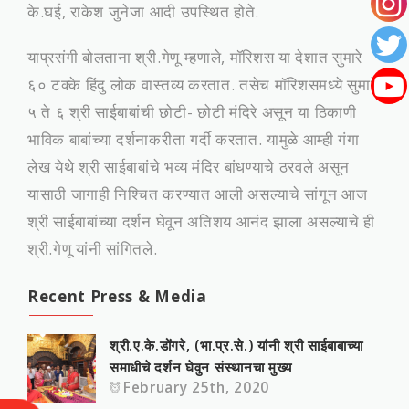
के.घई, राकेश जुनेजा आदी उपस्थित होते.
याप्रसंगी बोलताना श्री.गेणू म्‍हणाले, मॉरिशस या देशात सुमारे
६० टक्‍के हिंदु लोक वास्‍तव्‍य करतात. तसेच मॉरिशसमध्‍ये सुमारे
५ ते ६ श्री साईबाबांची छोटी- छोटी मंदिरे असून या‍ ठिकाणी
भाविक बाबांच्‍या दर्शनाकरीता गर्दी करतात. यामुळे आम्‍ही गंगा
लेख येथे श्री साईबाबांचे भव्‍य मंदिर बांधण्‍याचे ठरवले असून
यासाठी जागाही निश्चित करण्‍यात आली असल्‍याचे सांगून आज
श्री साईबाबांच्‍या दर्शन घेवून अतिशय आनंद झाला असल्‍याचे ही
श्री.गेणू यांनी सांगितले.
Recent Press & Media
श्री.ए.के.डोंगरे, (भा.प्र.से.) यांनी श्री साईबाबाच्या
समाधीचे दर्शन घेवुन संस्‍थानचा मुख्‍य
February 25th, 2020