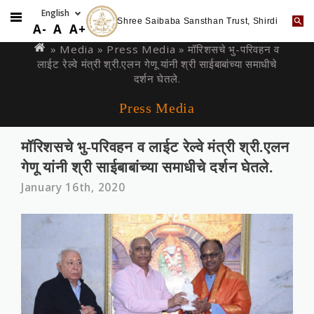
Shree Saibaba Sansthan Trust, Shirdi
Skip
You
A-
A
A+
to
are
» Media »
Press Media
» मॉरिशसचे भु-परिवहन व
main
लाईट रेल्‍वे मंत्री श्री.एलन गेणू यांनी श्री साईबाबांच्या समाधीचे
here
content
दर्शन घेतले.
Press Media
मॉरिशसचे भु-परिवहन व लाईट रेल्‍वे मंत्री श्री.एलन
गेणू यांनी श्री साईबाबांच्या समाधीचे दर्शन घेतले.
January 16th, 2020