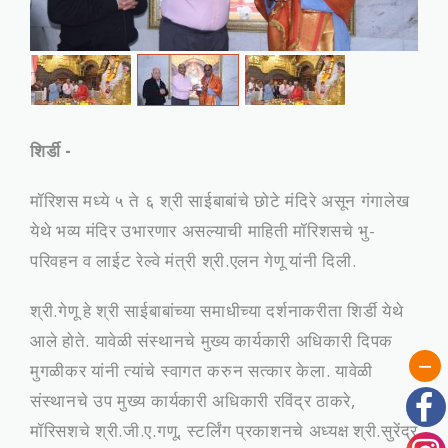
शिर्डी -
मॉरिशस मध्‍ये ५ ते ६ श्री साईबाबांचे छोटे मंदिरे असून गंगालेख
येथे भव्‍य मंदिर उभारणार असल्‍याची माहिती मॉरिशसचे भु-
परिवहन व लाईट रेल्‍वे मंत्री श्री.एलन गेणू यांनी दिली.
श्री.गेणू हे श्री साईबाबांच्‍या समाधीच्‍या दर्शनाकरीता शिर्डी येथे
आले होते. यावेळी संस्‍थानचे मुख्‍य कार्यकारी अधिकारी दिपक
मुगळीकर यांनी त्‍यांचे स्‍वागत करुन सत्‍कार केला. यावेळी
संस्‍थानचे उप मुख्‍य कार्यकारी अधिकारी रविंद्र ठाकरे,
मॉरिसशचे श्री.जी.ए.गणू, स्‍टर्लिंग प्रकाशनचे अध्‍यक्ष श्री.सुरेंद्र