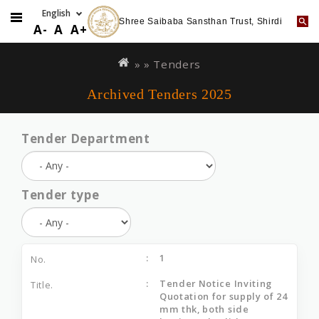
Shree Saibaba Sansthan Trust, Shirdi
A-
A
A+
Skip
You
to
are
» »
Tenders
main
here
Archived Tenders 2025
content
Tender Department
Tender type
1
Tender Notice Inviting
Quotation for supply of 24
mm thk, both side