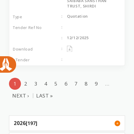
SAIBABA SANSTHAN
TRUST, SHIRDI
Quotation
12/12/2025
1
2
3
4
5
6
7
8
9
…
NEXT ›
LAST »
2026
[197]