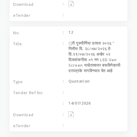
12
्री गुरुपौर्णिमा उत्सव २०२६ "
निमीत्त दि. २८/०७/२०२६ ते
दि.२९/०७/२०२६ अखेर ०२
दिवसांकरीता ०१ नग LED Van
Screen भाडेतत्वावर बसविणेकामी
दरपत्रके मागविण्यात येत आहे
Quotation
14/07/2026