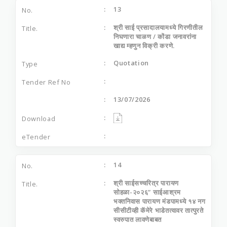
13
श्री साई प्रसादालयामध्‍ये गिरणीतील
निघणारा चाळण / कोंडा जनावरांना
खाद्य म्‍हणुन विक्री करणे.
Quotation
13/07/2026
14
श्री साईसच्‍चरित्र पारायण
सोहळा-२०२६” साईआश्रम
भक्‍तनिवास पारायण मंडपामध्‍ये १४ नग
सीसीटीव्‍ही कॅमेरे भाडेतत्‍वावर तात्‍पुरते
स्‍वरुपात लावणेबाबत