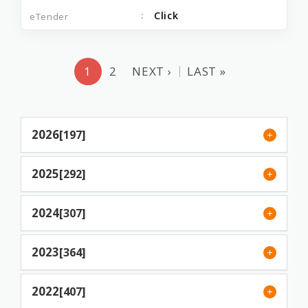
Click
1
2
NEXT ›
LAST »
2026
[197]
2025
[292]
2024
[307]
2023
[364]
2022
[407]