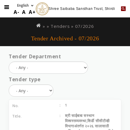
Shree Saibaba Sansthan Trust, Shirdi
A-
A
A+
Skip
You
to
are
» »
Tenders
»
07/2026
main
here
Tender Archived - 07/2026
content
Tender Department
Tender type
1
श्री साईबाबा सस्‍थान
विश्‍वस्‍तव्‍यवस्‍था,शिर्डी सीसीटीव्‍ही
विभागाअंतर्गत २०२६ सालासाठी