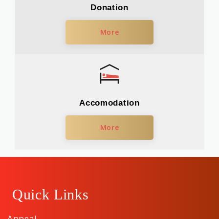
Donation
More
Accomodation
More
Quick Links
Appeal