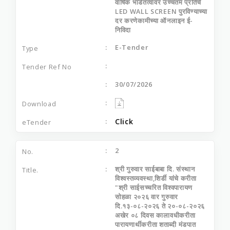
वार्षिक भाडेतत्‍वावर उच्‍चतम प्रतिचे
LED WALL SCREEN पुरविण्‍याच्‍या
दर करणेकामीच्‍या ऑनलाइन ई-
निविदा
E-Tender
30/07/2026
Click
2
श्री गुरुवार साईबाबा दि. संस्थान
विश्वस्तव्यवस्था,शिर्डी यांचे करीता
"श्री साईसच्चरित विश्वपारायण
सोहळा २०२६ वार गुरुवार
दि.१३-०८-२०२६ ते २०-०८-२०२६
अखेर ०८ दिवस कालावधीकरीता
पारायणार्थीकरीता शताब्दी मंडपात